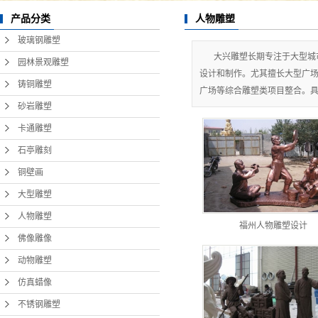
人物雕塑
产品分类
玻璃钢雕塑
大兴雕塑长期专注于大型城
园林景观雕塑
设计和制作。尤其擅长大型广场
铸铜雕塑
广场等综合雕塑类项目整合。具
砂岩雕塑
卡通雕塑
石亭雕刻
铜壁画
大型雕塑
人物雕塑
福州人物雕塑设计
佛像雕像
动物雕塑
仿真蜡像
不锈钢雕塑