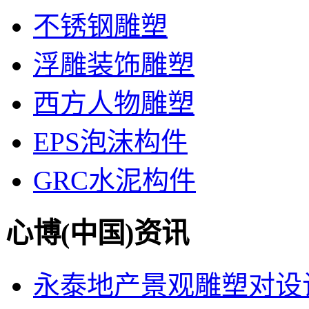
不锈钢雕塑
浮雕装饰雕塑
西方人物雕塑
EPS泡沫构件
GRC水泥构件
心博(中国)资讯
永泰地产景观雕塑对设计