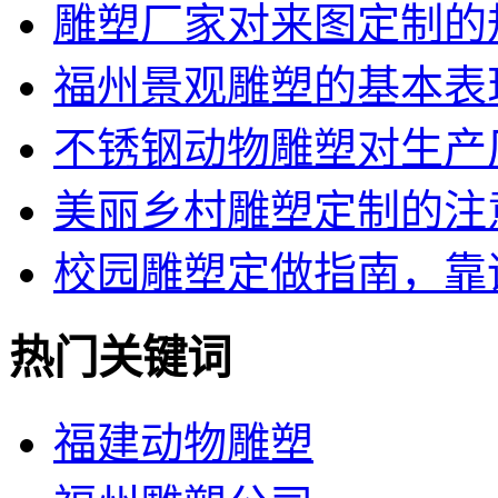
雕塑厂家对来图定制的
福州景观雕塑的基本表
不锈钢动物雕塑对生产厂
美丽乡村雕塑定制的注
校园雕塑定做指南，靠谱
热门关键词
福建动物雕塑