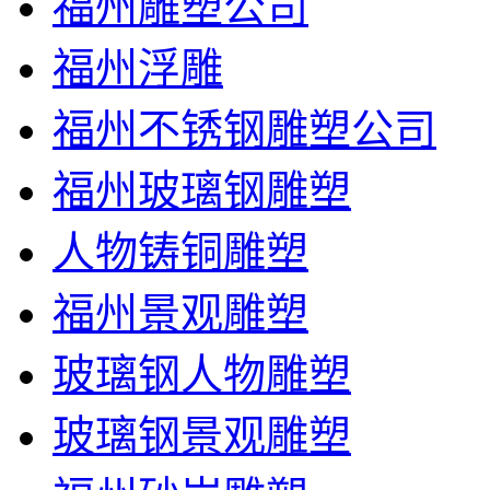
福州雕塑公司
福州浮雕
福州不锈钢雕塑公司
福州玻璃钢雕塑
人物铸铜雕塑
福州景观雕塑
玻璃钢人物雕塑
玻璃钢景观雕塑