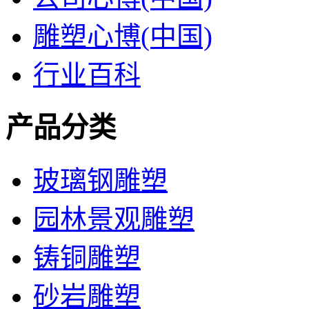
雕塑心博(中国)
行业百科
产品分类
玻璃钢雕塑
园林景观雕塑
铸铜雕塑
砂岩雕塑