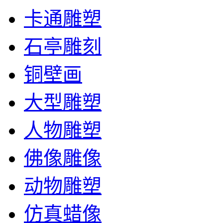
卡通雕塑
石亭雕刻
铜壁画
大型雕塑
人物雕塑
佛像雕像
动物雕塑
仿真蜡像