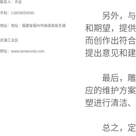
联系人：许总
手机：13859050590
另外，与雕
地址：
地址：福建省福州市闽清县坂东镇
和期望，提供
而创作出符合
沥浦工业区
提出意见和建
网址：
www.iamwoody.com
最后，雕塑
应的维护方案
塑进行清洁、
总之，定制