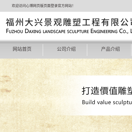
欢迎访问心博网页版页面登录官方网站！
网站首页
公司介绍
产品介绍