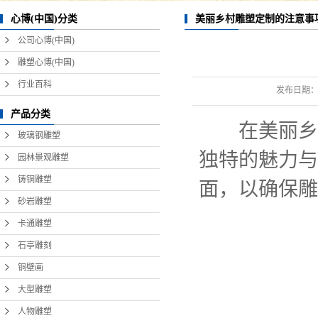
美丽乡村雕塑定制的注意事
心博(中国)分类
公司心博(中国)
雕塑心博(中国)
行业百科
发布日期
产品分类
在美丽乡村
玻璃钢雕塑
独特的魅力与
园林景观雕塑
铸铜雕塑
面，以确保雕
砂岩雕塑
卡通雕塑
石亭雕刻
铜壁画
大型雕塑
人物雕塑