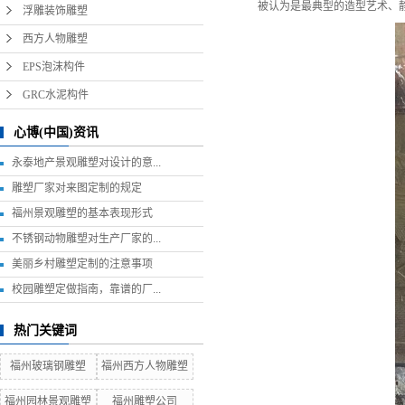
被认为是最典型的造型艺术、
浮雕装饰雕塑
西方人物雕塑
EPS泡沫构件
GRC水泥构件
心博(中国)资讯
永泰地产景观雕塑对设计的意...
雕塑厂家对来图定制的规定
福州景观雕塑的基本表现形式
不锈钢动物雕塑对生产厂家的...
美丽乡村雕塑定制的注意事项
校园雕塑定做指南，靠谱的厂...
热门关键词
福州玻璃钢雕塑
福州西方人物雕塑
福州园林景观雕塑
福州雕塑公司