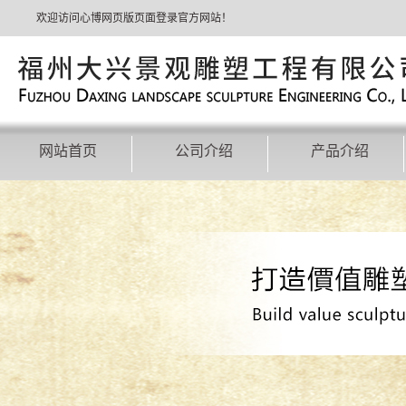
欢迎访问心博网页版页面登录官方网站！
网站首页
公司介绍
产品介绍