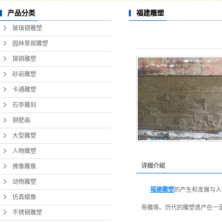
福建雕塑
产品分类
玻璃钢雕塑
园林景观雕塑
铸铜雕塑
砂岩雕塑
卡通雕塑
石亭雕刻
铜壁画
大型雕塑
人物雕塑
详细介绍
佛像雕像
动物雕塑
福建雕塑
的产生和发展与人
仿真蜡像
骨雕等。历代的雕塑遗产在一
不锈钢雕塑