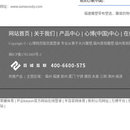
相关心博(中国)：
网址：
www.iamwoody.com
福建雕塑带有塑造、雕凿的物
网站首页
|
关于我们
|
产品中心
|
心博(中国)中心
|
在
Copyright © / 心博网页版页面登录 专业从事于
大兴雕塑
,
福州景观雕塑
,
福州景观
闽ICP备17013495号-1
热推产品
| 主营区域：
福州
福建
泉州
厦门
宁德
莆田
永泰
三明
漳州
闽清
荣耀体育
|
开云kaiyun官方网站在线登录
|
半岛官网体育
|
新利公司网址
|
万搏平台
|
站
|