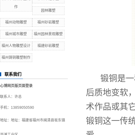
作
园林雕塑
福州动物雕塑
福州砂岩雕塑
福州城市雕塑
福州园林景观雕塑
福州人物雕塑设计
福建砂岩雕塑
福州铸铜雕塑制作
联系我们
锻铜是一种
心博网页版页面登录
后质地变软
联系人：许总
术作品或其
手机：13859050590
锻铜这一传
地址：
地址：福建省福州市闽清县坂东镇
沥浦工业区