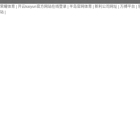
荣耀体育
|
开云kaiyun官方网站在线登录
|
半岛官网体育
|
新利公司网址
|
万搏平台
|
站
|