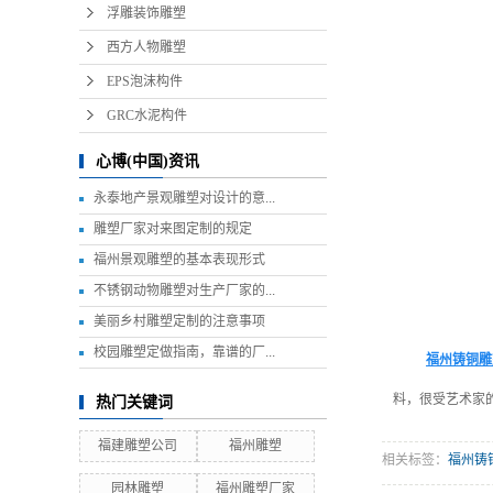
浮雕装饰雕塑
西方人物雕塑
EPS泡沫构件
GRC水泥构件
心博(中国)资讯
永泰地产景观雕塑对设计的意...
雕塑厂家对来图定制的规定
福州景观雕塑的基本表现形式
不锈钢动物雕塑对生产厂家的...
美丽乡村雕塑定制的注意事项
校园雕塑定做指南，靠谱的厂...
福州铸铜雕
料，很受艺术家
热门关键词
福建雕塑公司
福州雕塑
相关标签：
福州铸
园林雕塑
福州雕塑厂家