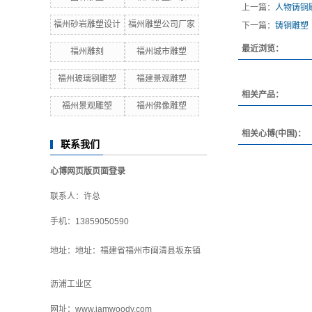
上一篇：
人物铸铜
福州砂岩雕塑设计
福州雕塑公司厂家
下一篇：
铸铜雕塑
最近浏览：
福州雕刻
福州城市雕塑
福州玻璃钢雕塑
福建景观雕塑
相关产品：
福州景观雕塑
福州佛像雕塑
相关心博(中国)：
联系我们
心博网页版页面登录
联系人：许总
手机：13859050590
地址：
地址：福建省福州市闽清县坂东镇
沥浦工业区
网址：
www.iamwoody.com