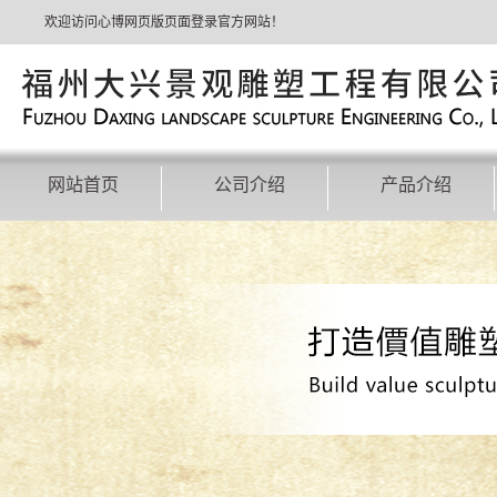
欢迎访问心博网页版页面登录官方网站！
网站首页
公司介绍
产品介绍